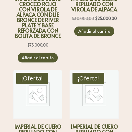
CROCCO ROJO
REPUJADO CON
CON VIROLA DE
VIROLA DE ALPACA
ALPACA CON DIJE
El
El
$
30.000,00
$
25.000,00
BRONCE DE RIVER
PLATE Y BASE
precio
precio
REFORZADA CON
Añadir al carrito
original
actual
BOLITA DE BRONCE
era:
es:
$
75.000,00
$30.000,00.
$25.000
Añadir al carrito
¡Oferta!
¡Oferta!
IMPERIAL DE CUERO
IMPERIAL DE CUERO
REPUJADO CON
REPUJADO CON