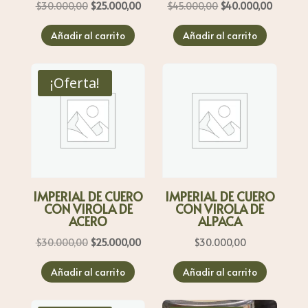
El
El
El
El
$
30.000,00
$
25.000,00
$
45.000,00
$
40.000,00
precio
precio
precio
precio
Añadir al carrito
Añadir al carrito
original
actual
original
actual
era:
es:
era:
es:
$30.000,00.
$25.000,00.
$45.000,00.
$40.000
¡Oferta!
IMPERIAL DE CUERO
IMPERIAL DE CUERO
CON VIROLA DE
CON VIROLA DE
ACERO
ALPACA
El
El
$
30.000,00
$
25.000,00
$
30.000,00
precio
precio
Añadir al carrito
Añadir al carrito
original
actual
era:
es: