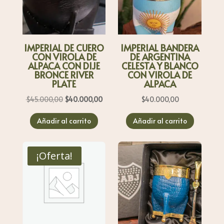
IMPERIAL DE CUERO
IMPERIAL BANDERA
CON VIROLA DE
DE ARGENTINA
ALPACA CON DIJE
CELESTA Y BLANCO
BRONCE RIVER
CON VIROLA DE
PLATE
ALPACA
El
El
$
45.000,00
$
40.000,00
$
40.000,00
precio
precio
Añadir al carrito
Añadir al carrito
original
actual
era:
es:
$45.000,00.
$40.000,00.
¡Oferta!