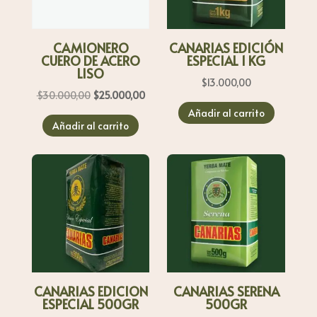
CAMIONERO
CANARIAS EDICIÓN
CUERO DE ACERO
ESPECIAL 1 KG
LISO
$
13.000,00
El
El
$
30.000,00
$
25.000,00
precio
precio
Añadir al carrito
Añadir al carrito
original
actual
era:
es:
$30.000,00.
$25.000,00.
CANARIAS EDICION
CANARIAS SERENA
ESPECIAL 500GR
500GR