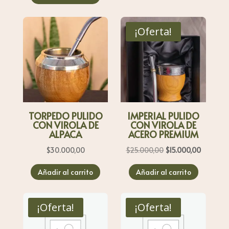
era:
es:
$30.000,00.
$25.000
¡Oferta!
TORPEDO PULIDO
IMPERIAL PULIDO
CON VIROLA DE
CON VIROLA DE
ALPACA
ACERO PREMIUM
El
El
$
30.000,00
$
25.000,00
$
15.000,00
precio
precio
Añadir al carrito
Añadir al carrito
original
actual
era:
es:
$25.000,00.
$15.000,
¡Oferta!
¡Oferta!