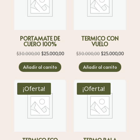
PORTAMATE DE
TERMICO CON
CUERO 100%
VUELO
El
El
El
El
$
30.000,00
$
25.000,00
$
30.000,00
$
25.000,00
precio
precio
precio
precio
Añadir al carrito
Añadir al carrito
original
actual
original
actual
era:
es:
era:
es:
$30.000,00.
$25.000,00.
$30.000,00.
$25.000
¡Oferta!
¡Oferta!