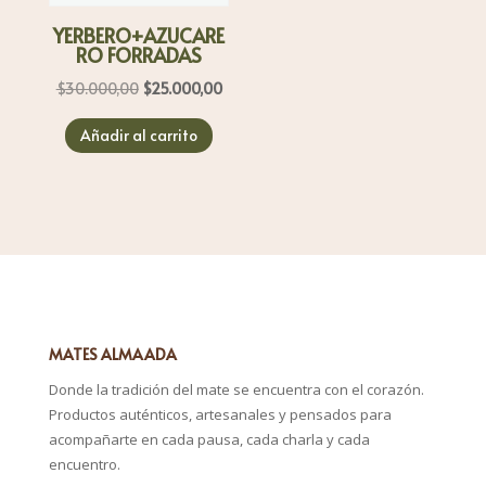
YERBERO+AZUCARE
RO FORRADAS
El
El
$
30.000,00
$
25.000,00
precio
precio
Añadir al carrito
original
actual
era:
es:
$30.000,00.
$25.000,00.
MATES ALMAADA
Donde la tradición del mate se encuentra con el corazón.
Productos auténticos, artesanales y pensados para
acompañarte en cada pausa, cada charla y cada
encuentro.