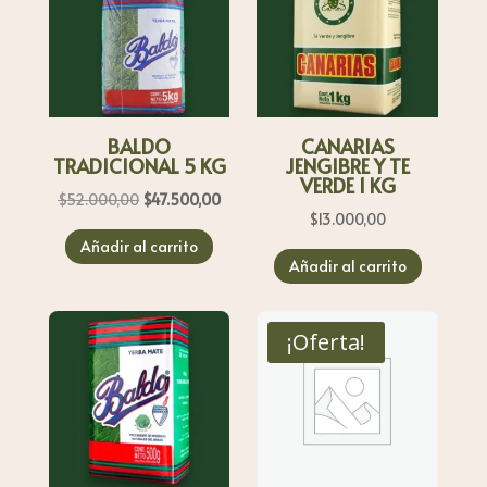
BALDO
CANARIAS
TRADICIONAL 5 KG
JENGIBRE Y TE
VERDE 1 KG
El
El
$
52.000,00
$
47.500,00
$
13.000,00
precio
precio
Añadir al carrito
original
actual
Añadir al carrito
era:
es:
$52.000,00.
$47.500,00.
¡Oferta!