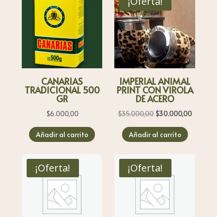
¡Oferta!
CANARIAS
IMPERIAL ANIMAL
TRADICIONAL 500
PRINT CON VIROLA
GR
DE ACERO
El
El
$
6.000,00
$
35.000,00
$
30.000,00
precio
precio
Añadir al carrito
Añadir al carrito
original
actual
era:
es:
$35.000,00.
$30.000
¡Oferta!
¡Oferta!