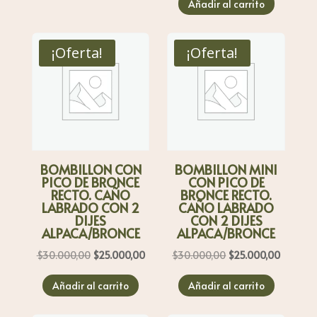
era:
es:
Añadir al carrito
original
actual
$30.000,00.
$25.000,00.
era:
es:
$30.000,00.
$25.000
¡Oferta!
¡Oferta!
BOMBILLON CON
BOMBILLON MINI
PICO DE BRONCE
CON PICO DE
RECTO. CAÑO
BRONCE RECTO.
LABRADO CON 2
CAÑO LABRADO
DIJES
CON 2 DIJES
ALPACA/BRONCE
ALPACA/BRONCE
El
El
El
El
$
30.000,00
$
25.000,00
$
30.000,00
$
25.000,00
precio
precio
precio
precio
Añadir al carrito
Añadir al carrito
original
actual
original
actual
era:
es:
era:
es: