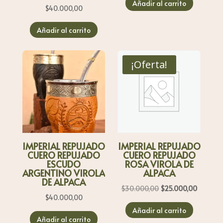
Añadir al carrito
original
actual
$
40.000,00
era:
es:
Añadir al carrito
$15.000,00.
$10.000,
¡Oferta!
IMPERIAL REPUJADO
IMPERIAL REPUJADO
CUERO REPUJADO
CUERO REPUJADO
ESCUDO
ROSA VIROLA DE
ARGENTINO VIROLA
ALPACA
DE ALPACA
El
El
$
30.000,00
$
25.000,00
$
40.000,00
precio
precio
Añadir al carrito
original
actual
Añadir al carrito