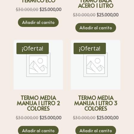
TERMICO ECO
TERMO BALA
ACERO 1 LITRO
El
El
$
30.000,00
$
25.000,00
El
El
$
30.000,00
$
25.000,00
precio
precio
precio
precio
Añadir al carrito
original
actual
Añadir al carrito
original
actual
era:
es:
era:
es:
$30.000,00.
$25.000,00.
$30.000,00.
$25.000
¡Oferta!
¡Oferta!
TERMO MEDIA
TERMO MEDIA
MANIJA 1 LITRO 2
MANIJA 1 LITRO 3
COLORES
COLORES
El
El
El
El
$
30.000,00
$
25.000,00
$
30.000,00
$
25.000,00
precio
precio
precio
precio
Añadir al carrito
Añadir al carrito
original
actual
original
actual