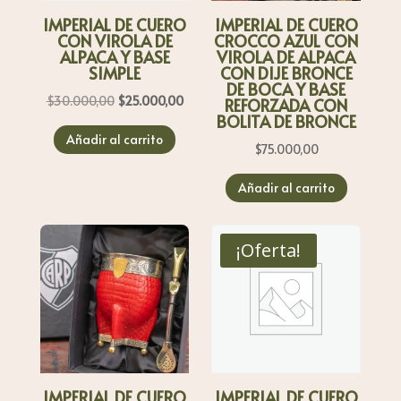
IMPERIAL DE CUERO
IMPERIAL DE CUERO
CON VIROLA DE
CROCCO AZUL CON
ALPACA Y BASE
VIROLA DE ALPACA
SIMPLE
CON DIJE BRONCE
DE BOCA Y BASE
El
El
$
30.000,00
$
25.000,00
REFORZADA CON
BOLITA DE BRONCE
precio
precio
Añadir al carrito
original
actual
$
75.000,00
era:
es:
Añadir al carrito
$30.000,00.
$25.000,00.
¡Oferta!
IMPERIAL DE CUERO
IMPERIAL DE CUERO