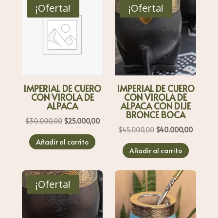
$30.000,00.
$25.000,00.
¡Oferta!
¡Oferta!
IMPERIAL DE CUERO
IMPERIAL DE CUERO
CON VIROLA DE
CON VIROLA DE
ALPACA
ALPACA CON DIJE
BRONCE BOCA
El
El
$
30.000,00
$
25.000,00
El
El
$
45.000,00
$
40.000,00
precio
precio
precio
precio
Añadir al carrito
original
actual
Añadir al carrito
original
actual
era:
es:
era:
es:
$30.000,00.
$25.000,00.
$45.000,00.
$40.000
¡Oferta!