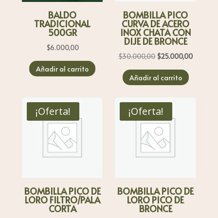
BALDO
BOMBILLA PICO
TRADICIONAL
CURVA DE ACERO
500GR
INOX CHATA CON
DIJE DE BRONCE
$
6.000,00
El
El
$
30.000,00
$
25.000,00
precio
precio
Añadir al carrito
Añadir al carrito
original
actual
era:
es:
$30.000,00.
$25.000
¡Oferta!
¡Oferta!
BOMBILLA PICO DE
BOMBILLA PICO DE
LORO FILTRO/PALA
LORO PICO DE
CORTA
BRONCE