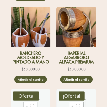
era:
es:
$30.000,00.
$25.000,00.
RANCHERO
IMPERIAL
MOLDEADO Y
ALGARROBO
PINTADO A MANO
ALPACA PREMIUM
$
38.000,00
$
30.000,00
Añadir al carrito
Añadir al carrito
¡Oferta!
¡Oferta!