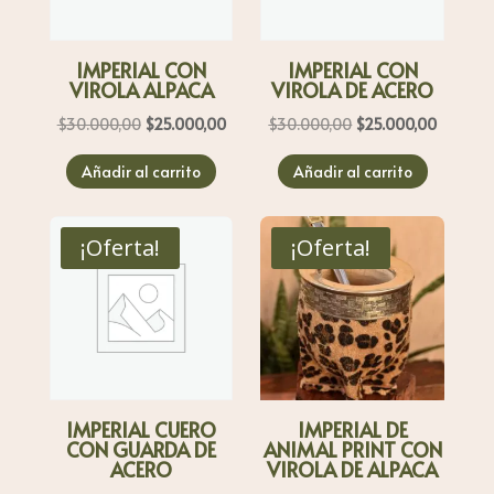
IMPERIAL CON
IMPERIAL CON
VIROLA ALPACA
VIROLA DE ACERO
El
El
El
El
$
30.000,00
$
25.000,00
$
30.000,00
$
25.000,00
precio
precio
precio
precio
Añadir al carrito
Añadir al carrito
original
actual
original
actual
era:
es:
era:
es:
$30.000,00.
$25.000,00.
$30.000,00.
$25.000
¡Oferta!
¡Oferta!
IMPERIAL CUERO
IMPERIAL DE
CON GUARDA DE
ANIMAL PRINT CON
ACERO
VIROLA DE ALPACA