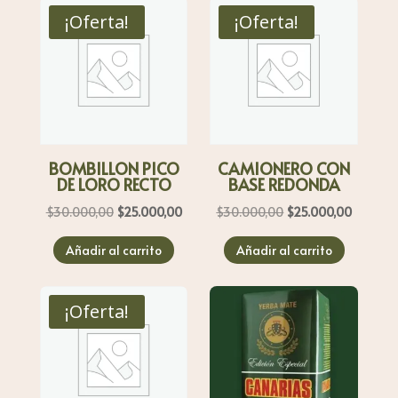
$30.000,00.
$25.000,00.
$30.000,00.
$25.000
¡Oferta!
¡Oferta!
BOMBILLON PICO
CAMIONERO CON
DE LORO RECTO
BASE REDONDA
El
El
El
El
$
30.000,00
$
25.000,00
$
30.000,00
$
25.000,00
precio
precio
precio
precio
Añadir al carrito
Añadir al carrito
original
actual
original
actual
era:
es:
era:
es:
$30.000,00.
$25.000,00.
$30.000,00.
$25.000
¡Oferta!