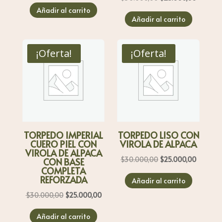
precio
precio
precio
precio
Añadir al carrito
original
actual
Añadir al carrito
original
actual
era:
es:
era:
es:
$30.000,00.
$25.000,00.
$30.000,00.
$25.000
¡Oferta!
¡Oferta!
TORPEDO IMPERIAL
TORPEDO LISO CON
CUERO PIEL CON
VIROLA DE ALPACA
VIROLA DE ALPACA
El
El
$
30.000,00
$
25.000,00
CON BASE
COMPLETA
precio
precio
REFORZADA
Añadir al carrito
original
actual
El
El
$
30.000,00
$
25.000,00
era:
es:
precio
precio
$30.000,00.
$25.000
Añadir al carrito
original
actual