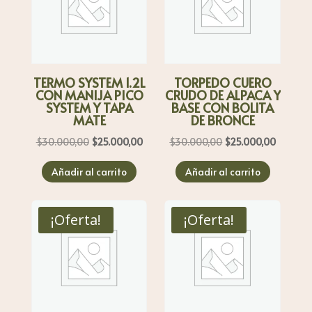
TERMO SYSTEM 1.2L
TORPEDO CUERO
CON MANIJA PICO
CRUDO DE ALPACA Y
SYSTEM Y TAPA
BASE CON BOLITA
MATE
DE BRONCE
El
El
El
El
$
30.000,00
$
25.000,00
$
30.000,00
$
25.000,00
precio
precio
precio
precio
Añadir al carrito
Añadir al carrito
original
actual
original
actual
era:
es:
era:
es:
$30.000,00.
$25.000,00.
$30.000,00.
$25.000
¡Oferta!
¡Oferta!