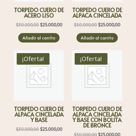
TORPEDO CUERO DE
TORPEDO CUERO DE
ACERO LISO
ALPACA CINCELADA
El
El
El
El
$
30.000,00
$
25.000,00
$
30.000,00
$
25.000,00
precio
precio
precio
precio
Añadir al carrito
Añadir al carrito
original
actual
original
actual
era:
es:
era:
es:
$30.000,00.
$25.000,00.
$30.000,00.
$25.000
¡Oferta!
¡Oferta!
TORPEDO CUERO DE
TORPEDO CUERO DE
ALPACA CINCELADA
ALPACA CINCELADA
Y BASE
Y BASE CON BOLITA
DE BRONCE
El
El
$
30.000,00
$
25.000,00
El
El
$
30.000,00
$
25.000,00