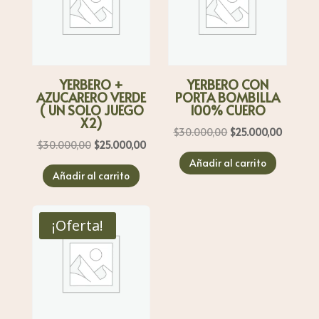
YERBERO +
YERBERO CON
AZUCARERO VERDE
PORTA BOMBILLA
( UN SOLO JUEGO
100% CUERO
X2)
El
El
$
30.000,00
$
25.000,00
El
El
$
30.000,00
$
25.000,00
precio
precio
precio
precio
Añadir al carrito
original
actual
Añadir al carrito
original
actual
era:
es:
era:
es:
$30.000,00.
$25.000
$30.000,00.
$25.000,00.
¡Oferta!