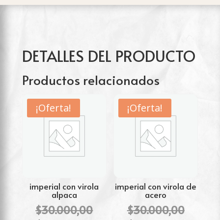
cantidad
DETALLES DEL PRODUCTO
Productos relacionados
¡Oferta!
¡Oferta!
imperial con virola
imperial con virola de
alpaca
acero
El
El
$
30.000,00
$
30.000,00