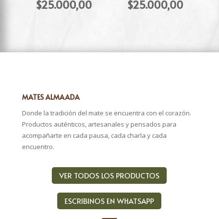
precio
precio
El
El
$
25.000,00
$
25.000,00
original
origina
precio
precio
era:
era:
actual
actual
$30.000,00.
$30.00
es:
es:
$25.000,00.
$25.00
MATES ALMAADA
Donde la tradición del mate se encuentra con el corazón.
Productos auténticos, artesanales y pensados para
acompañarte en cada pausa, cada charla y cada
encuentro.
VER TODOS LOS PRODUCTOS
ESCRIBINOS EN WHATSAPP