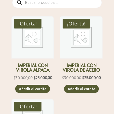
de
productos
¡Oferta!
¡Oferta!
IMPERIAL CON
IMPERIAL CON
VIROLA ALPACA
VIROLA DE ACERO
El
El
El
El
$
30.000,00
$
25.000,00
$
30.000,00
$
25.000,00
precio
precio
precio
precio
Añadir al carrito
Añadir al carrito
original
actual
original
actual
era:
es:
era:
es:
$30.000,00.
$25.000,00.
$30.000,00.
$25.000
¡Oferta!