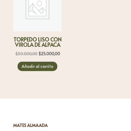
TORPEDO LISO CON
VIROLA DE ALPACA
El
El
$
30.000,00
$
25.000,00
precio
precio
Añadir al carrito
original
actual
era:
es:
$30.000,00.
$25.000,00.
MATES ALMAADA