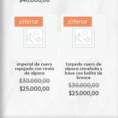
origina
precio
original
precio
era:
actual
era:
actual
$30.00
es:
$45.000,00.
es:
¡Oferta!
¡Oferta!
$25.00
$40.000,00.
imperial de cuero
torpedo cuero de
repujado con virola
alpaca cincelada y
de alpaca
base con bolita de
bronce
El
$
30.000,00
El
$
30.000,00
precio
El
$
25.000,00
precio
El
$
25.000,00
original
precio
origina
precio
era:
actual
era:
actual
$30.000,00.
es:
$30.00
es:
$25.000,00.