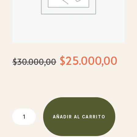
El
El
$
25.000,00
$
30.000,00
precio
pre
original
act
era:
es:
$30.000,00.
$25
camionero
AÑADIR AL CARRITO
con
base
redonda