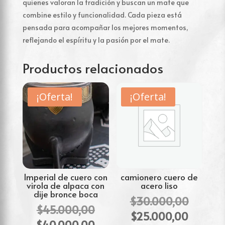
quienes valoran la tradición y buscan un mate que
combine estilo y funcionalidad. Cada pieza está
pensada para acompañar los mejores momentos,
reflejando el espíritu y la pasión por el mate.
Productos relacionados
¡Oferta!
¡Oferta!
Imperial de cuero con
camionero cuero de
virola de alpaca con
acero liso
dije bronce boca
El
$
30.000,00
El
$
45.000,00
precio
El
$
25.000,00
precio
El
$
40.000,00