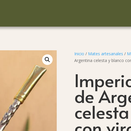
Inicio
/
Mates artesanales
/
Ma
Argentina celesta y blanco con
Imperi
de Arg
celesta
con vir