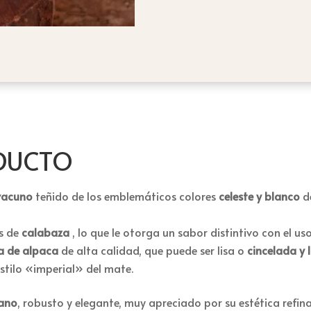
y
blanco
con
virola
de
alpaca
cantidad
ODUCTO
vacuno
teñido de los emblemáticos colores
celeste y blanco
de
es de
calabaza
, lo que le otorga un sabor distintivo con el uso
la de alpaca
de alta calidad, que puede ser lisa o
cincelada y
estilo «imperial» del mate.
ano
, robusto y elegante, muy apreciado por su estética refin