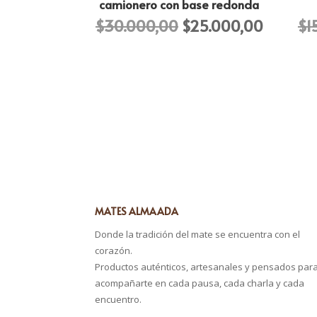
camionero con base redonda
El
El
$
30.000,00
$
25.000,00
$
1
precio
precio
original
actual
era:
es:
$30.000,00.
$25.000
MATES ALMAADA
Donde la tradición del mate se encuentra con el
corazón.
Productos auténticos, artesanales y pensados par
acompañarte en cada pausa, cada charla y cada
encuentro.