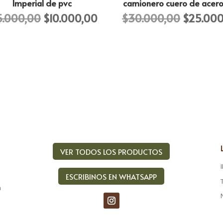
Imperial de pvc
camionero cuero de acero 
El
El
El
5.000,00
$
10.000,00
$
30.000,00
$
25.000
precio
precio
precio
original
actual
original
era:
es:
era:
,00.
$15.000,00.
$10.000,00.
$30.000
VER TODOS LOS PRODUCTOS
ESCRIBINOS EN WHATSAPP
a