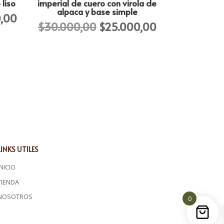
liso
imperial de cuero con virola de
alpaca y base simple
El
,00
El
El
$
30.000,00
$
25.000,00
precio
precio
precio
actual
original
actual
es:
era:
es:
,00.
$25.000,00.
$30.000,00.
$25.000,00.
LINKS UTILES
INICIO
TIENDA
NOSOTROS
0