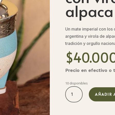
alpaca
Un mate imperial con los 
argentina y virola de alp
tradición y orgullo naciona
$
40.00
Precio en efectivo o 
10 disponibles
Imperial
bandera
AÑADIR 
de
Argentina
celesta