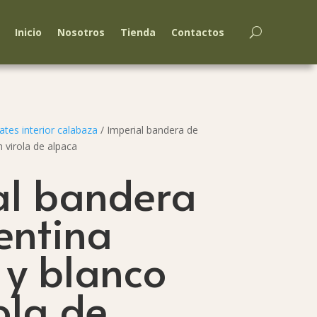
Inicio
Nosotros
Tienda
Contactos
tes interior calabaza
/ Imperial bandera de
 virola de alpaca
al bandera
entina
 y blanco
ola de