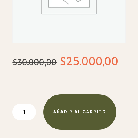
El
El
$
25.000,00
$
30.000,00
precio
pre
original
act
era:
es:
$30.000,00.
$25
imperial
AÑADIR AL CARRITO
de
cuero
con
virola