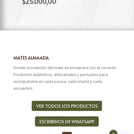
El
$
25.000,00
origina
precio
original
precio
era:
actual
era:
actual
$30.00
es:
$30.000,00.
es:
$25.00
$25.000,00.
MATES ALMAADA
Donde la tradición del mate se encuentra con el corazón.
Productos auténticos, artesanales y pensados para
acompañarte en cada pausa, cada charla y cada
encuentro.
VER TODOS LOS PRODUCTOS
ESCRIBINOS EN WHATSAPP