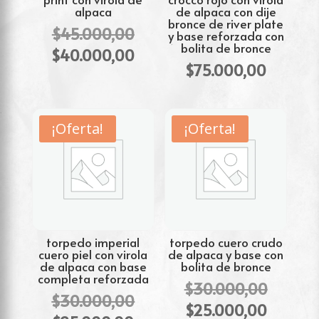
alpaca
de alpaca con dije
bronce de river plate
El
$
45.000,00
y base reforzada con
bolita de bronce
precio
El
$
40.000,00
original
$
75.000,00
precio
era:
actual
$45.000,00.
es:
$40.000,00.
¡Oferta!
¡Oferta!
torpedo imperial
torpedo cuero crudo
cuero piel con virola
de alpaca y base con
de alpaca con base
bolita de bronce
completa reforzada
El
$
30.000,00
El
$
30.000,00
precio
El
$
25.000,00
precio