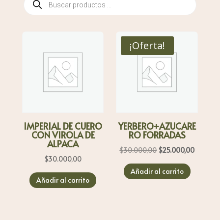
de
productos
¡Oferta!
IMPERIAL DE CUERO
YERBERO+AZUCARE
CON VIROLA DE
RO FORRADAS
ALPACA
El
El
$
30.000,00
$
25.000,00
$
30.000,00
precio
precio
Añadir al carrito
original
actual
Añadir al carrito
era:
es:
$30.000,00.
$25.000