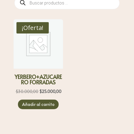
de
productos
¡Oferta!
YERBERO+AZUCARE
RO FORRADAS
El
El
$
30.000,00
$
25.000,00
precio
precio
Añadir al carrito
original
actual
era:
es:
$30.000,00.
$25.000,00.